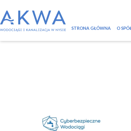
STRONA GŁÓWNA
O SPÓ
Infor
Syst
Ściek
Certy
Labo
Świa