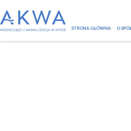
STRONA GŁÓWNA
O SPÓ
Infor
Syst
Ściek
Certy
Labo
Świa