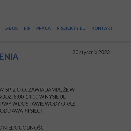
E-BOK
EIP
PRACA
PROJEKTY EU
KONTAKT
sieci
20 stycznia 2023
ENIA
 SP. Z O.O. ZAWIADAMIA, ŻE W
i
DZ. 8:00-14:00 W NYSIE UL.
ERWY W DOSTAWIE WODY ORAZ
ODU AWARII SIECI
a
ĄD NIEDOGODNOŚCI