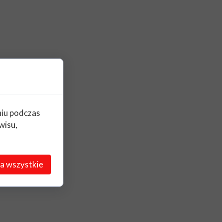
niu podczas
wisu,
a wszystkie