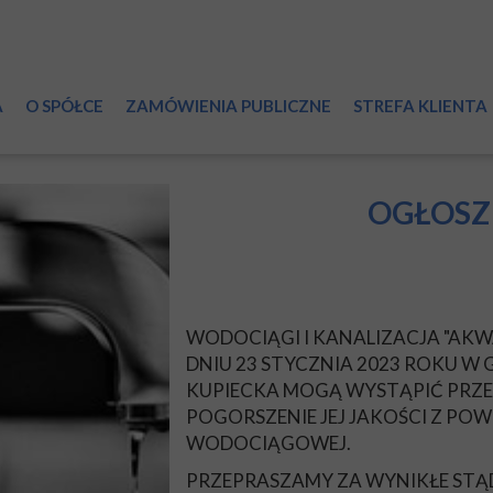
A
O SPÓŁCE
ZAMÓWIENIA PUBLICZNE
STREFA KLIENTA
Informacje ogólne
Przyłączanie do 
System wodociągowy
Zmiany umowy
OGŁOSZ
Ścieki
Reklamacje
Certyfikaty
Dział Sprzedaży
WODOCIĄGI I KANALIZACJA "AKWA"
Laboratorium
Regulamin Spółk
DNIU 23 STYCZNIA 2023 ROKU W GO
KUPIECKA MOGĄ WYSTĄPIĆ PRZ
Światowy Dzień Wody
RODO
POGORSZENIE JEJ JAKOŚCI Z POW
WODOCIĄGOWEJ.
Druki do pobrani
PRZEPRASZAMY ZA WYNIKŁE ST
Taryfy i cenniki