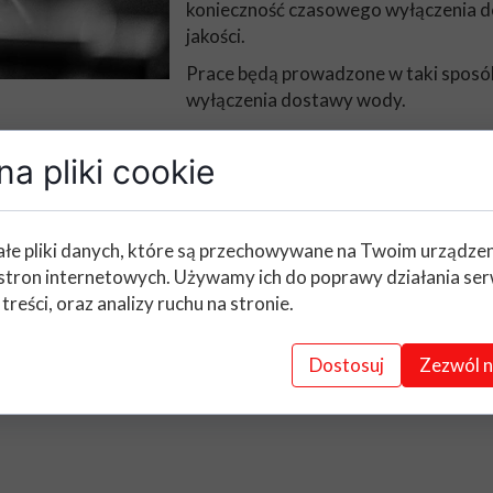
konieczność czasowego wyłączenia d
jakości.
Prace będą prowadzone w taki sposób,
wyłączenia dostawy wody.
Przepraszamy za ewentualne niedogo
a pliki cookie
wyrozumiałość.
Zespół AKWA Wodociągi i Kanalizacj
łe pliki danych, które są przechowywane na Twoim urządze
stron internetowych. Używamy ich do poprawy działania ser
 treści, oraz analizy ruchu na stronie.
Dostosuj
Zezwól n