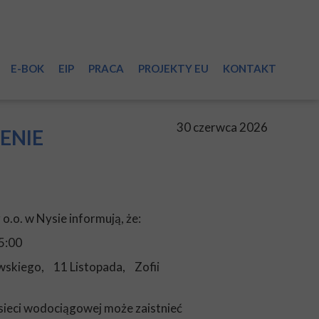
E-BOK
EIP
PRACA
PROJEKTY EU
KONTAKT
sieci
30 czerwca 2026
ENIE
o.o. w Nysie informują, że:
i
5:00
wskiego, 11 Listopada, Zofii
a
sieci wodociągowej może zaistnieć