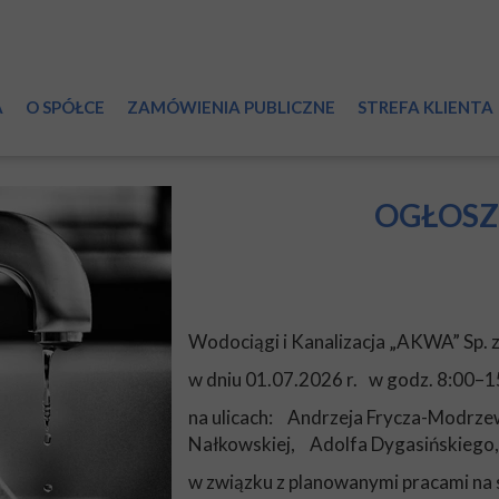
A
O SPÓŁCE
ZAMÓWIENIA PUBLICZNE
STREFA KLIENTA
Informacje ogólne
Przyłączanie do 
System wodociągowy
Zmiany umowy
OGŁOSZ
Ścieki
Reklamacje
Certyfikaty
Dział Sprzedaży
Wodociągi i Kanalizacja „AKWA” Sp. z 
Laboratorium
Regulamin Spółk
w dniu 01.07.2026 r. w godz. 8:00–1
Światowy Dzień Wody
RODO
na ulicach: Andrzeja Frycza-Modrze
Nałkowskiej, Adolfa Dygasińskiego,
Druki do pobrani
w związku z planowanymi pracami na 
Taryfy i cenniki