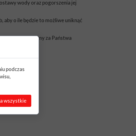
ostawy wody oraz pogorszenia jej
 aby o ile będzie to możliwe uniknąć
dności i dziękujemy za Państwa
a w Nysie
niu podczas
wisu,
a wszystkie