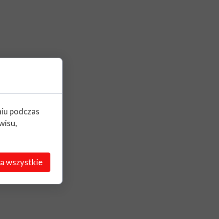
niu podczas
wisu,
a wszystkie