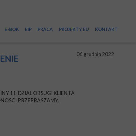
E-BOK
EIP
PRACA
PROJEKTY EU
KONTAKT
sieci
06 grudnia 2022
ENIE
INY 11 DZIAL OBSUGI KLIENTA
i
DNOSCI PRZEPRASZAMY.
a