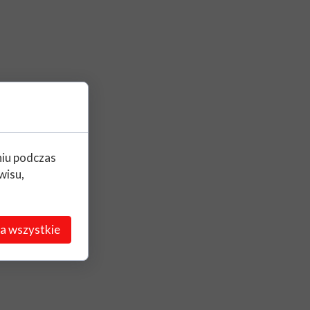
niu podczas
wisu,
a wszystkie