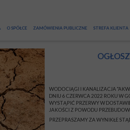
A
O SPÓŁCE
ZAMÓWIENIA PUBLICZNE
STREFA KLIENTA
Informacje ogólne
Przyłączanie do 
System wodociągowy
Zmiany umowy
OGŁOSZ
Ścieki
Reklamacje
Certyfikaty
Dział Sprzedaży
WODOCIĄGI I KANALIZACJA "AKWA"
Laboratorium
Regulamin Spółk
DNIU 6 CZERWCA 2022 ROKU W GO
WYSTĄPIĆ PRZERWY W DOSTAWIE
Światowy Dzień Wody
RODO
JAKOŚCI Z POWODU PRZEBUDOW
Druki do pobrani
PRZEPRASZAMY ZA WYNIKŁE ST
Taryfy i cenniki