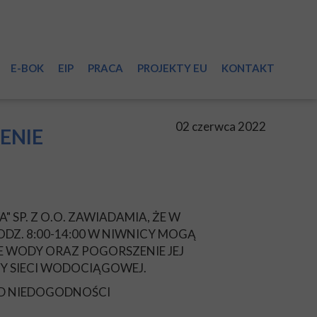
E-BOK
EIP
PRACA
PROJEKTY EU
KONTAKT
sieci
02 czerwca 2022
ENIE
 SP. Z O.O. ZAWIADAMIA, ŻE W
i
DZ. 8:00-14:00 W NIWNICY MOGĄ
 WODY ORAZ POGORSZENIE JEJ
Y SIECI WODOCIĄGOWEJ.
a
ĄD NIEDOGODNOŚCI