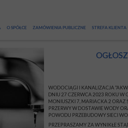
A
O SPÓŁCE
ZAMÓWIENIA PUBLICZNE
STREFA KLIENTA
Informacje ogólne
Przyłączanie do 
System wodociągowy
Zmiany umowy
OGŁOSZ
Ścieki
Reklamacje
Certyfikaty
Dział Sprzedaży
WODOCIĄGI I KANALIZACJA "AKWA"
Laboratorium
Regulamin Spółk
DNIU 27 CZERWCA 2023 ROKU W GO
MONIUSZKI 7, MARIACKA 2 ORA
Światowy Dzień Wody
RODO
PRZERWY W DOSTAWIE WODY ORAZ
POWODU PRZEBUDOWY SIECI W
Druki do pobrani
PRZEPRASZAMY ZA WYNIKŁE ST
Taryfy i cenniki