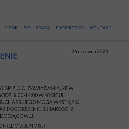
E-BOK
EIP
PRACA
PROJEKTY EU
KONTAKT
sieci
26 czerwca 2023
ENIE
 SP. Z O.O. ZAWIADAMIA, ŻE W
i
DZ. 8:00-14:00 W NYSIE UL.
Z SUCHARSKIEGO MOGĄ WYSTĄPIĆ
 POGORSZENIE JEJ JAKOŚCI Z
ODOCIĄGOWEJ.
a
ĄD NIEDOGODNOŚCI