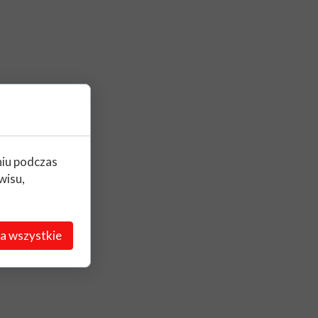
niu podczas
wisu,
a wszystkie