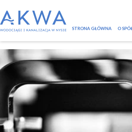
STRONA GŁÓWNA
O SPÓ
Infor
Syst
Ściek
Certy
Labo
Świa