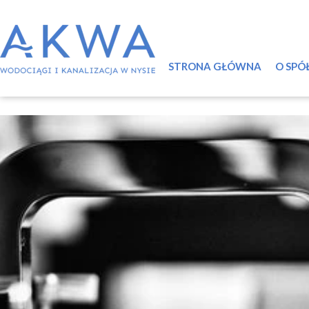
STRONA GŁÓWNA
O SPÓ
Infor
Syst
Ściek
Certy
Labo
Świa