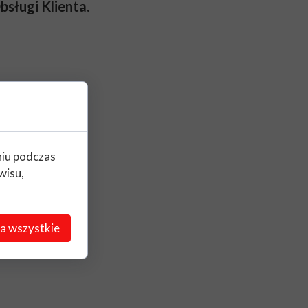
bsługi Klienta.
niu podczas
wisu,
a wszystkie