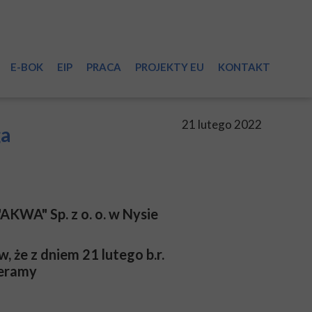
E-BOK
EIP
PRACA
PROJEKTY EU
KONTAKT
sieci
21 lutego 2022
ga
"AKWA" Sp. z o. o. w Nysie
i
, że z dniem 21 lutego b.r.
eramy
a